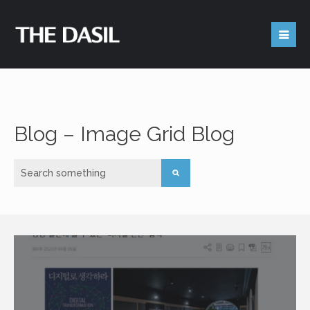
Get in Touch
Blog – Image Grid Blog
Feel free to contact us
4450 University Dr. Room 227 (Office# 239D)
Houston, TX 77204-3028