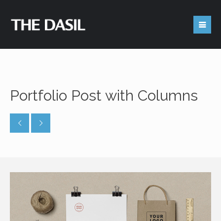
Get in Touch
Portfolio Post with Columns
Feel free to contact us
4450 University Dr. Room 227 (Office# 239D)
Houston, TX 77204-3028